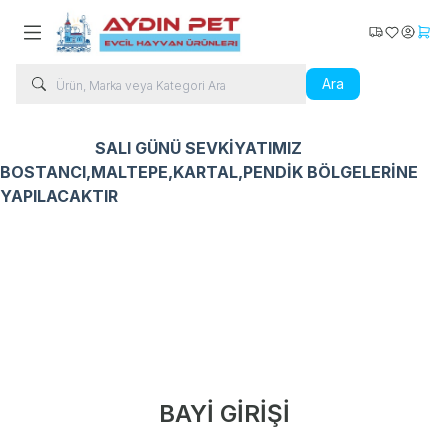
Kargo Takip
Favorilerim
Hesabı
Sepe
Ara
SALI GÜNÜ SEVKİYATIMIZ
BOSTANCI,MALTEPE,KARTAL,PENDİK BÖLGELERİNE
YAPILACAKTIR
Kedi Ürünleri
Köpek Ürünleri
Kuş Ürünleri
Balık Ür
BAYİ GİRİŞİ