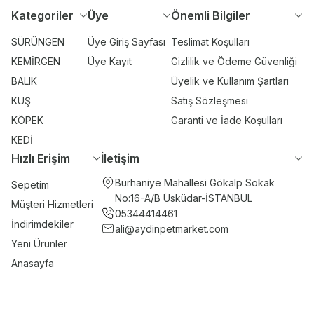
Kategoriler
Üye
Önemli Bilgiler
SÜRÜNGEN
Üye Giriş Sayfası
Teslimat Koşulları
KEMİRGEN
Üye Kayıt
Gizlilik ve Ödeme Güvenliği
BALIK
Üyelik ve Kullanım Şartları
KUŞ
Satış Sözleşmesi
KÖPEK
Garanti ve İade Koşulları
KEDİ
Hızlı Erişim
İletişim
Burhaniye Mahallesi Gökalp Sokak
Sepetim
No:16-A/B Üsküdar-İSTANBUL
Müşteri Hizmetleri
05344414461
İndirimdekiler
ali@aydinpetmarket.com
Yeni Ürünler
Anasayfa