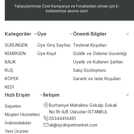
Takipçilerimize Özel Kampanya ve Fırsatlardan olmak için E-
bültenimize abone olun!
Kategoriler
Üye
Önemli Bilgiler
SÜRÜNGEN
Üye Giriş Sayfası
Teslimat Koşulları
KEMİRGEN
Üye Kayıt
Gizlilik ve Ödeme Güvenliği
BALIK
Üyelik ve Kullanım Şartları
KUŞ
Satış Sözleşmesi
KÖPEK
Garanti ve İade Koşulları
KEDİ
Hızlı Erişim
İletişim
Burhaniye Mahallesi Gökalp Sokak
Sepetim
No:16-A/B Üsküdar-İSTANBUL
Müşteri Hizmetleri
05344414461
İndirimdekiler
ali@aydinpetmarket.com
Yeni Ürünler