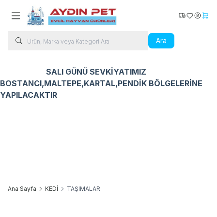
Kargo Takip
Favorilerim
Hesabı
Sepe
Ara
SALI GÜNÜ SEVKİYATIMIZ
BOSTANCI,MALTEPE,KARTAL,PENDİK BÖLGELERİNE
YAPILACAKTIR
Kedi Ürünleri
Köpek Ürünleri
Kuş Ürünleri
Balık Ür
Ana Sayfa
KEDİ
TAŞIMALAR