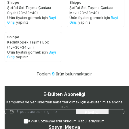
Shippo
Shippo
Şeffaf Sırt Taşıma Çantası
Şeffaf Sırt Taşıma Çantası
Siyah (23*33*40)
Mavi (23*33*40)
Ürün fiyatını görmek için
Bayi
Ürün fiyatını görmek için
Bayi
Girişi
yapınız
Girişi
yapınız
Shippo
Kedi&Köpek Taşıma Box
(45*30*34 cm)
Ürün fiyatını görmek için
Bayi
Girişi
yapınız
Toplam
9
ürün bulunmaktadır.
E-Bülten Aboneliği
Kampanya ve yeniliklerden haberdar olmak için e-bültenimize abone
olun!
Kayıt Ol
KVKK Sözleşmesi'ni
okudum, kabul ediyorum.
Sosyal Medya