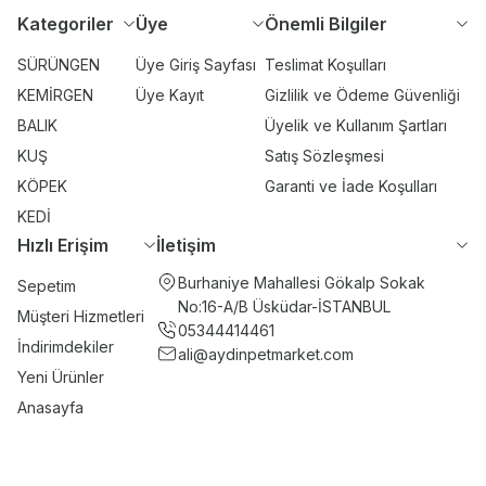
Kategoriler
Üye
Önemli Bilgiler
SÜRÜNGEN
Üye Giriş Sayfası
Teslimat Koşulları
KEMİRGEN
Üye Kayıt
Gizlilik ve Ödeme Güvenliği
BALIK
Üyelik ve Kullanım Şartları
KUŞ
Satış Sözleşmesi
KÖPEK
Garanti ve İade Koşulları
KEDİ
Hızlı Erişim
İletişim
Burhaniye Mahallesi Gökalp Sokak
Sepetim
No:16-A/B Üsküdar-İSTANBUL
Müşteri Hizmetleri
05344414461
İndirimdekiler
ali@aydinpetmarket.com
Yeni Ürünler
Anasayfa