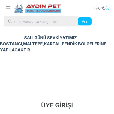
Kargo Takip
Favorilerim
Hesabı
Sepe
Ara
SALI GÜNÜ SEVKİYATIMIZ
BOSTANCI,MALTEPE,KARTAL,PENDİK BÖLGELERİNE
YAPILACAKTIR
Kedi Ürünleri
Köpek Ürünleri
Kuş Ürünleri
Balık Ür
ÜYE GİRİŞİ