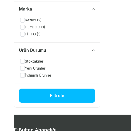
(14)
DİĞER KÖPEK ÜRÜNLERİ
(18)
Marka
Reflex
(2)
HEYDOO
(1)
FİTTO
(1)
Ürün Durumu
Stoktakiler
Yeni Ürünler
İndirimli Ürünler
Filtrele
E-Bülten Aboneliği