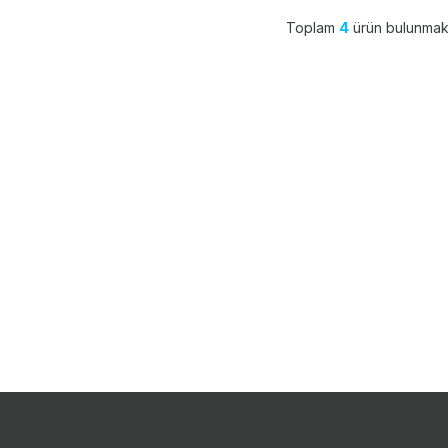
Toplam
4
ürün bulunmakt
Kategoriler
Üye
Önemli Bilgiler
H