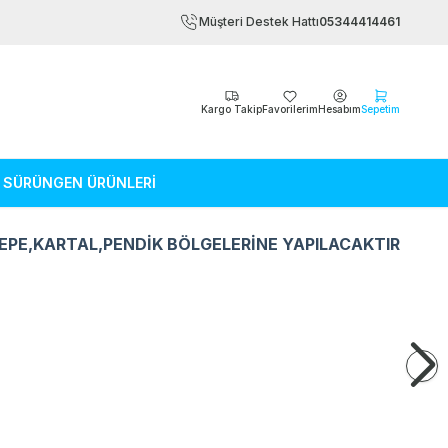
Müşteri Destek Hattı
05344414461
Kargo Takip
Favorilerim
Hesabım
Sepetim
SÜRÜNGEN ÜRÜNLERİ
EPE,KARTAL,PENDİK BÖLGELERİNE YAPILACAKTIR
Kemirgen Ürünleri
Sürüngen Ürün