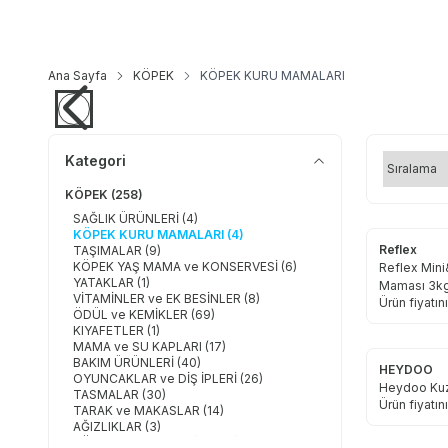
Ana Sayfa
KÖPEK
KÖPEK KURU MAMALARI
Kategori
KÖPEK
(258)
SAĞLIK ÜRÜNLERİ
(4)
KÖPEK KURU MAMALARI
(4)
Reflex
TAŞIMALAR
(9)
KÖPEK YAŞ MAMA ve KONSERVESİ
(6)
Reflex Mini
YATAKLAR
(1)
Maması 3k
VİTAMİNLER ve EK BESİNLER
(8)
Ürün fiyatı
ÖDÜL ve KEMİKLER
(69)
KIYAFETLER
(1)
MAMA ve SU KAPLARI
(17)
BAKIM ÜRÜNLERİ
(40)
HEYDOO
OYUNCAKLAR ve DİŞ İPLERİ
(26)
Heydoo Kuz
TASMALAR
(30)
Ürün fiyatı
TARAK ve MAKASLAR
(14)
AĞIZLIKLAR
(3)
KÖPEK TUVALETLERİ ve EKİPMANLARI