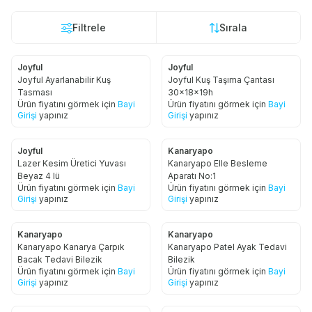
Filtrele
Sırala
Joyful
Joyful
Joyful Ayarlanabilir Kuş
Joyful Kuş Taşıma Çantası
Tasması
30x18x19h
Ürün fiyatını görmek için
Bayi
Ürün fiyatını görmek için
Bayi
Girişi
yapınız
Girişi
yapınız
Joyful
Kanaryapo
Lazer Kesim Üretici Yuvası
Kanaryapo Elle Besleme
Beyaz 4 lü
Aparatı No:1
Ürün fiyatını görmek için
Bayi
Ürün fiyatını görmek için
Bayi
Girişi
yapınız
Girişi
yapınız
Kanaryapo
Kanaryapo
Kanaryapo Kanarya Çarpık
Kanaryapo Patel Ayak Tedavi
Bacak Tedavi Bilezik
Bilezik
Ürün fiyatını görmek için
Bayi
Ürün fiyatını görmek için
Bayi
Girişi
yapınız
Girişi
yapınız