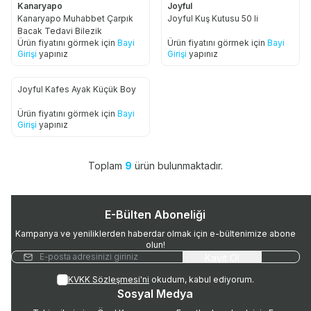
Kanaryapo
Joyful
Kanaryapo Muhabbet Çarpık
Joyful Kuş Kutusu 50 li
Bacak Tedavi Bilezik
Ürün fiyatını görmek için
Bayi
Ürün fiyatını görmek için
Bayi
Girişi
yapınız
Girişi
yapınız
Joyful Kafes Ayak Küçük Boy
Ürün fiyatını görmek için
Bayi
Girişi
yapınız
Toplam
9
ürün bulunmaktadır.
E-Bülten Aboneliği
Kampanya ve yeniliklerden haberdar olmak için e-bültenimize abone
olun!
Kayıt Ol
KVKK Sözleşmesi'ni
okudum, kabul ediyorum.
Sosyal Medya