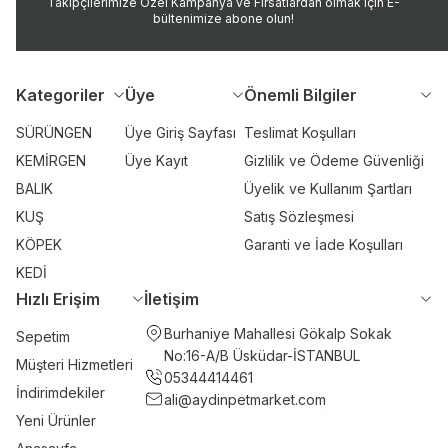
Takipçilerimize Özel Kampanya ve Fırsatlardan olmak için E-
bültenimize abone olun!
Kategoriler
Üye
Önemli Bilgiler
SÜRÜNGEN
Üye Giriş Sayfası
Teslimat Koşulları
KEMİRGEN
Üye Kayıt
Gizlilik ve Ödeme Güvenliği
BALIK
Üyelik ve Kullanım Şartları
KUŞ
Satış Sözleşmesi
KÖPEK
Garanti ve İade Koşulları
KEDİ
Hızlı Erişim
İletişim
Burhaniye Mahallesi Gökalp Sokak
Sepetim
No:16-A/B Üsküdar-İSTANBUL
Müşteri Hizmetleri
05344414461
İndirimdekiler
ali@aydinpetmarket.com
Yeni Ürünler