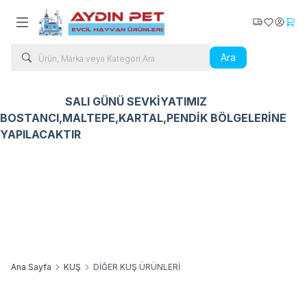
Kargo Takip
Favorilerim
Hesabı
Sepe
Ara
SALI GÜNÜ SEVKİYATIMIZ
BOSTANCI,MALTEPE,KARTAL,PENDİK BÖLGELERİNE
YAPILACAKTIR
Kedi Ürünleri
Köpek Ürünleri
Kuş Ürünleri
Balık Ür
Ana Sayfa
KUŞ
DİĞER KUŞ ÜRÜNLERİ