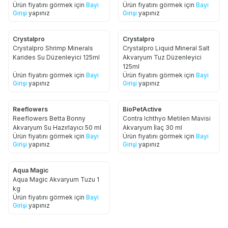
Ürün fiyatını görmek için
Bayi
Ürün fiyatını görmek için
Bayi
Girişi
yapınız
Girişi
yapınız
Crystalpro
Crystalpro
Crystalpro Shrimp Minerals
Crystalpro Liquid Mineral Salt
Karides Su Düzenleyici 125ml
Akvaryum Tuz Düzenleyici
125ml
Ürün fiyatını görmek için
Bayi
Ürün fiyatını görmek için
Bayi
Girişi
yapınız
Girişi
yapınız
Reeflowers
BioPetActive
Reeflowers Betta Bonny
Contra Ichthyo Metilen Mavisi
Akvaryum Su Hazırlayıcı 50 ml
Akvaryum İlaç 30 ml
Ürün fiyatını görmek için
Bayi
Ürün fiyatını görmek için
Bayi
Girişi
yapınız
Girişi
yapınız
Aqua Magic
Aqua Magic Akvaryum Tuzu 1
kg
Ürün fiyatını görmek için
Bayi
Girişi
yapınız