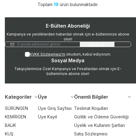
Toplam
19
ürün bulunmaktadır.
E-Bülten Aboneliği
Kampanya ve yeniliklerden haberdar olmak için e-bültenimize abone
olun!
Kayıt Ol
KVKK Sözleşmesi'ni
okudum, kabul ediyorum.
Sosyal Medya
Takipçilerimize Özel Kampanya ve Fırsatlardan olmak için E-
bültenimize abone olun!
Kategoriler
Üye
Önemli Bilgiler
SÜRÜNGEN
Üye Giriş Sayfası
Teslimat Koşulları
KEMİRGEN
Üye Kayıt
Gizlilik ve Ödeme Güvenliği
BALIK
Üyelik ve Kullanım Şartları
KUŞ
Satış Sözleşmesi