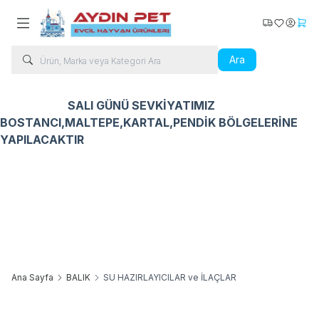
Kargo Takip
Favorilerim
Hesabı
Sepe
Ara
SALI GÜNÜ SEVKİYATIMIZ
BOSTANCI,MALTEPE,KARTAL,PENDİK BÖLGELERİNE
YAPILACAKTIR
Kedi Ürünleri
Köpek Ürünleri
Kuş Ürünleri
Balık Ür
Ana Sayfa
BALIK
SU HAZIRLAYICILAR ve İLAÇLAR