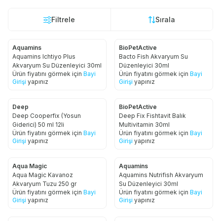
Filtrele
Sırala
Aquamins
BioPetActive
Aquamins Ichtiyo Plus
Bacto Fish Akvaryum Su
Akvaryum Su Düzenleyici 30ml
Düzenleyici 30ml
Ürün fiyatını görmek için
Bayi
Ürün fiyatını görmek için
Bayi
Girişi
yapınız
Girişi
yapınız
Deep
BioPetActive
Deep Cooperfix (Yosun
Deep Fix Fishtavit Balık
Giderici) 50 ml 12li
Multivitamin 30ml
Ürün fiyatını görmek için
Bayi
Ürün fiyatını görmek için
Bayi
Girişi
yapınız
Girişi
yapınız
Aqua Magic
Aquamins
Aqua Magic Kavanoz
Aquamins Nutrifish Akvaryum
Akvaryum Tuzu 250 gr
Su Düzenleyici 30ml
Ürün fiyatını görmek için
Bayi
Ürün fiyatını görmek için
Bayi
Girişi
yapınız
Girişi
yapınız