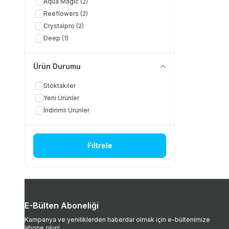
Aqua Magic
(2)
Reeflowers
(2)
Crystalpro
(2)
Deep
(1)
Ürün Durumu
Stoktakiler
Yeni Ürünler
İndirimli Ürünler
Filtrele
E-Bülten Aboneliği
Kampanya ve yeniliklerden haberdar olmak için e-bültenimize
abone olun!