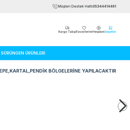
Müşteri Destek Hattı
05344414461
Kargo Takip
Favorilerim
Hesabım
Sepetim
SÜRÜNGEN ÜRÜNLERİ
EPE,KARTAL,PENDİK BÖLGELERİNE YAPILACAKTIR
Kemirgen Ürünleri
Sürüngen Ürün