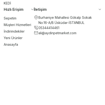
KEDİ
Hızlı Erişim
İletişim
Burhaniye Mahallesi Gökalp Sokak
Sepetim
No:16-A/B Üsküdar-İSTANBUL
Müşteri Hizmetleri
05344414461
İndirimdekiler
ali@aydinpetmarket.com
Yeni Ürünler
Anasayfa