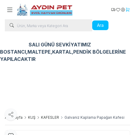
Kargo Takip
Favorilerim
Hesabı
Sepe
Ara
SALI GÜNÜ SEVKİYATIMIZ
BOSTANCI,MALTEPE,KARTAL,PENDİK BÖLGELERİNE
YAPILACAKTIR
Kedi Ürünleri
Köpek Ürünleri
Kuş Ürünleri
Balık Ür
Paylaş
Ana Sayfa
KUŞ
KAFESLER
Galvaniz Kaplama Papağan Kafesi