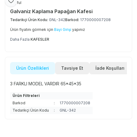
Favoriye Ekle
Joyful
Galvaniz Kaplama Papağan Kafesi
Tedarikçi Ürün Kodu:
GNL-342
Barkod:
1770000007208
Ürün fiyatını görmek için
Bayi Girişi
yapınız
Daha Fazla
KAFESLER
Ürün Özellikleri
Tavsiye Et
İade Koşulları
3 FARKLI MODEL VARDIR 65*45*35
Ürün Filtreleri
Barkod
:
1770000007208
Tedarikçi Ürün Kodu
:
GNL-342