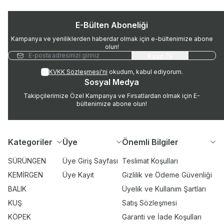
E-Bülten Aboneliği
Kampanya ve yeniliklerden haberdar olmak için e-bültenimize abone
olun!
Kayıt Ol
KVKK Sözleşmesi'ni
okudum, kabul ediyorum.
Sosyal Medya
Takipçilerimize Özel Kampanya ve Fırsatlardan olmak için E-
bültenimize abone olun!
Kategoriler
Üye
Önemli Bilgiler
SÜRÜNGEN
Üye Giriş Sayfası
Teslimat Koşulları
KEMİRGEN
Üye Kayıt
Gizlilik ve Ödeme Güvenliği
BALIK
Üyelik ve Kullanım Şartları
KUŞ
Satış Sözleşmesi
KÖPEK
Garanti ve İade Koşulları