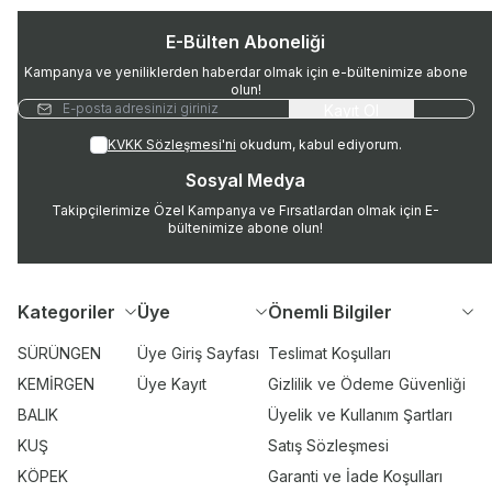
E-Bülten Aboneliği
Kampanya ve yeniliklerden haberdar olmak için e-bültenimize abone
olun!
Kayıt Ol
KVKK Sözleşmesi'ni
okudum, kabul ediyorum.
Sosyal Medya
Takipçilerimize Özel Kampanya ve Fırsatlardan olmak için E-
bültenimize abone olun!
Kategoriler
Üye
Önemli Bilgiler
SÜRÜNGEN
Üye Giriş Sayfası
Teslimat Koşulları
KEMİRGEN
Üye Kayıt
Gizlilik ve Ödeme Güvenliği
BALIK
Üyelik ve Kullanım Şartları
KUŞ
Satış Sözleşmesi
KÖPEK
Garanti ve İade Koşulları