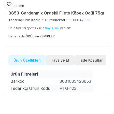
Favoriye Ekle
Gardenmix
8853-Gardenmix Ördekli Fileto Köpek Ödül 75gr
Tedarikçi Ürün Kodu:
PTG-123
Barkod:
8681085428853
Ürün fiyatını görmek için
Bayi Girişi
yapınız
Daha Fazla
ÖDÜL ve KEMİKLER
Ürün Özellikleri
Tavsiye Et
İade Koşulları
Ürün Filtreleri
Barkod
:
8681085428853
Tedarikçi Ürün Kodu
:
PTG-123