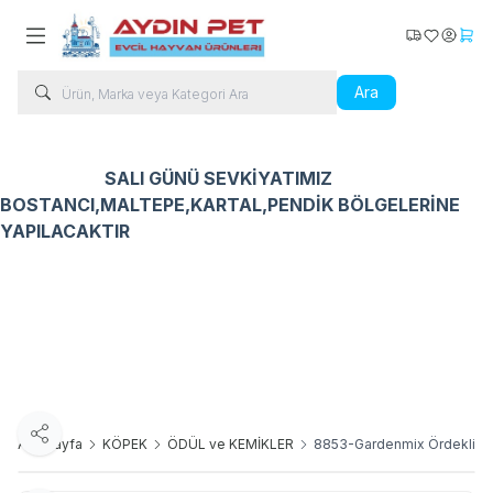
Kargo Takip
Favorilerim
Hesabı
Sepe
Ara
SALI GÜNÜ SEVKİYATIMIZ
BOSTANCI,MALTEPE,KARTAL,PENDİK BÖLGELERİNE
YAPILACAKTIR
Kedi Ürünleri
Köpek Ürünleri
Kuş Ürünleri
Balık Ür
Paylaş
Ana Sayfa
KÖPEK
ÖDÜL ve KEMİKLER
8853-Gardenmix Ördekli Fi