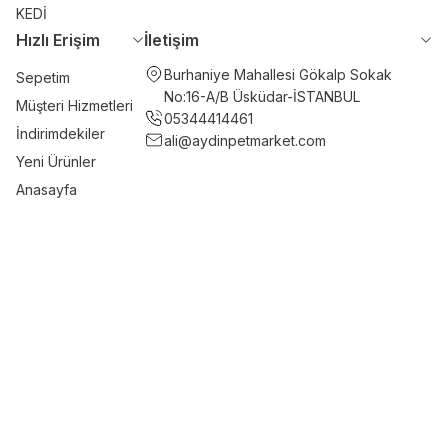
KEDİ
Hızlı Erişim
İletişim
Burhaniye Mahallesi Gökalp Sokak
Sepetim
No:16-A/B Üsküdar-İSTANBUL
Müşteri Hizmetleri
05344414461
İndirimdekiler
ali@aydinpetmarket.com
Yeni Ürünler
Anasayfa