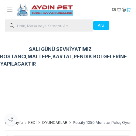
Kargo Takip
Favorilerim
Hesabı
Sepe
Ara
SALI GÜNÜ SEVKİYATIMIZ
BOSTANCI,MALTEPE,KARTAL,PENDİK BÖLGELERİNE
YAPILACAKTIR
Kedi Ürünleri
Köpek Ürünleri
Kuş Ürünleri
Balık Ür
Paylaş
Ana Sayfa
KEDİ
OYUNCAKLAR
Petcity 1050 Monster Peluş Oyunca