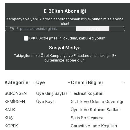
E-Bülten Aboneliği
Kampanya ve yeniliklerden haberdar olmak için e-bültenimize abone
olun!
Kayıt Ol
KVKK Sözleşmesi'ni
okudum, kabul ediyorum.
Sosyal Medya
Takipçilerimize Özel Kampanya ve Fırsatlardan olmak için E-
bültenimize abone olun!
Kategoriler
Üye
Önemli Bilgiler
SÜRÜNGEN
Üye Giriş Sayfası
Teslimat Koşulları
KEMİRGEN
Üye Kayıt
Gizlilik ve Ödeme Güvenliği
BALIK
Üyelik ve Kullanım Şartları
KUŞ
Satış Sözleşmesi
KÖPEK
Garanti ve İade Koşulları