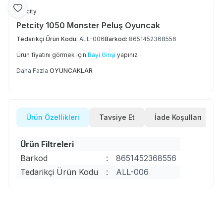
Favoriye Ekle
Petcity
Petcity 1050 Monster Peluş Oyuncak
Tedarikçi Ürün Kodu:
ALL-006
Barkod:
8651452368556
Ürün fiyatını görmek için
Bayi Girişi
yapınız
Daha Fazla
OYUNCAKLAR
Ürün Özellikleri
Tavsiye Et
İade Koşulları
Ürün Filtreleri
Barkod
:
8651452368556
Tedarikçi Ürün Kodu
:
ALL-006