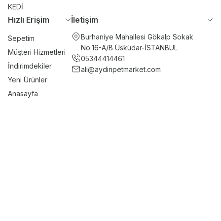
KEDİ
Hızlı Erişim
İletişim
Burhaniye Mahallesi Gökalp Sokak
Sepetim
No:16-A/B Üsküdar-İSTANBUL
Müşteri Hizmetleri
05344414461
İndirimdekiler
ali@aydinpetmarket.com
Yeni Ürünler
Anasayfa