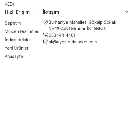
KEDİ
Hızlı Erişim
İletişim
Burhaniye Mahallesi Gökalp Sokak
Sepetim
No:16-A/B Üsküdar-İSTANBUL
Müşteri Hizmetleri
05344414461
İndirimdekiler
ali@aydinpetmarket.com
Yeni Ürünler
Anasayfa