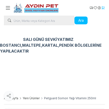
Kargo Takip
Favorilerim
Hesabı
Sepe
Ara
SALI GÜNÜ SEVKİYATIMIZ
BOSTANCI,MALTEPE,KARTAL,PENDİK BÖLGELERİNE
YAPILACAKTIR
Kedi Ürünleri
Köpek Ürünleri
Kuş Ürünleri
Balık Ür
Paylaş
Ana Sayfa
Yeni Ürünler
Petguard Somon Yağı Vitamini 250ml