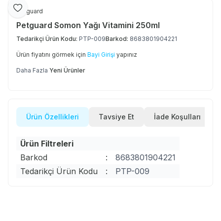
Favoriye Ekle
Petguard
Petguard Somon Yağı Vitamini 250ml
Tedarikçi Ürün Kodu:
PTP-009
Barkod:
8683801904221
Ürün fiyatını görmek için
Bayi Girişi
yapınız
Daha Fazla
Yeni Ürünler
Ürün Özellikleri
Tavsiye Et
İade Koşulları
Ürün Filtreleri
Barkod
:
8683801904221
Tedarikçi Ürün Kodu
:
PTP-009