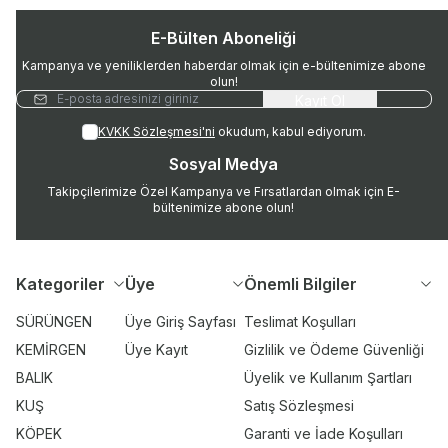
E-Bülten Aboneliği
Kampanya ve yeniliklerden haberdar olmak için e-bültenimize abone
olun!
Kayıt Ol
KVKK Sözleşmesi'ni
okudum, kabul ediyorum.
Sosyal Medya
Takipçilerimize Özel Kampanya ve Fırsatlardan olmak için E-
bültenimize abone olun!
Kategoriler
Üye
Önemli Bilgiler
SÜRÜNGEN
Üye Giriş Sayfası
Teslimat Koşulları
KEMİRGEN
Üye Kayıt
Gizlilik ve Ödeme Güvenliği
BALIK
Üyelik ve Kullanım Şartları
KUŞ
Satış Sözleşmesi
KÖPEK
Garanti ve İade Koşulları