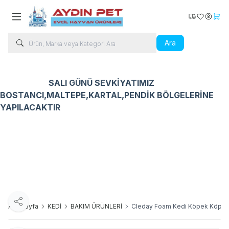
Kargo Takip
Favorilerim
Hesabı
Sepe
Ara
SALI GÜNÜ SEVKİYATIMIZ
BOSTANCI,MALTEPE,KARTAL,PENDİK BÖLGELERİNE
YAPILACAKTIR
Kedi Ürünleri
Köpek Ürünleri
Kuş Ürünleri
Balık Ür
Paylaş
Ana Sayfa
KEDİ
BAKIM ÜRÜNLERİ
Cleday Foam Kedi Köpek Köpük