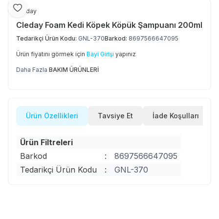
Favoriye Ekle
Cleday
Cleday Foam Kedi Köpek Köpük Şampuanı 200ml
Tedarikçi Ürün Kodu:
GNL-370
Barkod:
8697566647095
Ürün fiyatını görmek için
Bayi Girişi
yapınız
Daha Fazla
BAKIM ÜRÜNLERİ
Ürün Özellikleri
Tavsiye Et
İade Koşulları
Ürün Filtreleri
Barkod
:
8697566647095
Tedarikçi Ürün Kodu
:
GNL-370