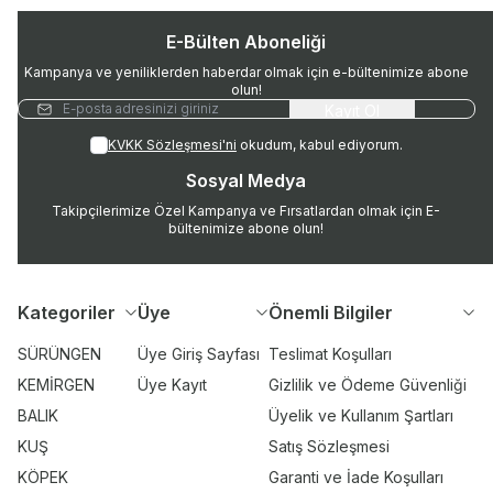
E-Bülten Aboneliği
Kampanya ve yeniliklerden haberdar olmak için e-bültenimize abone
olun!
Kayıt Ol
KVKK Sözleşmesi'ni
okudum, kabul ediyorum.
Sosyal Medya
Takipçilerimize Özel Kampanya ve Fırsatlardan olmak için E-
bültenimize abone olun!
Kategoriler
Üye
Önemli Bilgiler
SÜRÜNGEN
Üye Giriş Sayfası
Teslimat Koşulları
KEMİRGEN
Üye Kayıt
Gizlilik ve Ödeme Güvenliği
BALIK
Üyelik ve Kullanım Şartları
KUŞ
Satış Sözleşmesi
KÖPEK
Garanti ve İade Koşulları