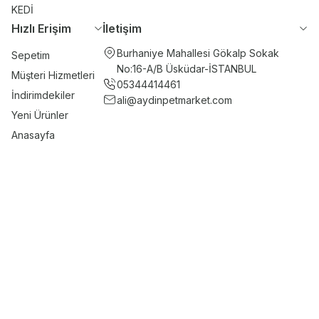
KEDİ
Hızlı Erişim
İletişim
Burhaniye Mahallesi Gökalp Sokak
Sepetim
No:16-A/B Üsküdar-İSTANBUL
Müşteri Hizmetleri
05344414461
İndirimdekiler
ali@aydinpetmarket.com
Yeni Ürünler
Anasayfa