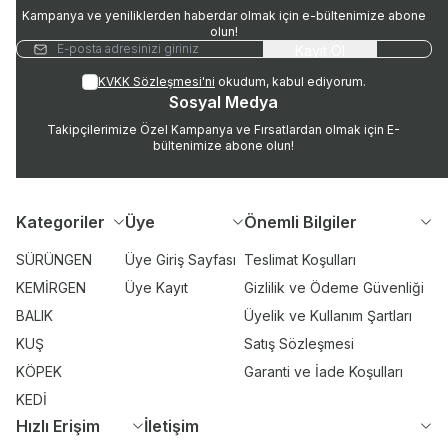
Kampanya ve yeniliklerden haberdar olmak için e-bültenimize abone
olun!
Kayıt Ol
KVKK Sözleşmesi'ni
okudum, kabul ediyorum.
Sosyal Medya
Takipçilerimize Özel Kampanya ve Fırsatlardan olmak için E-
bültenimize abone olun!
Kategoriler
Üye
Önemli Bilgiler
SÜRÜNGEN
Üye Giriş Sayfası
Teslimat Koşulları
KEMİRGEN
Üye Kayıt
Gizlilik ve Ödeme Güvenliği
BALIK
Üyelik ve Kullanım Şartları
KUŞ
Satış Sözleşmesi
KÖPEK
Garanti ve İade Koşulları
KEDİ
Hızlı Erişim
İletişim