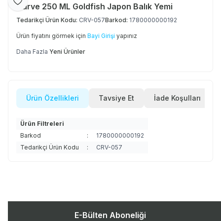
Favoriye Ekle
Curve 250 ML Goldfish Japon Balık Yemi
Tedarikçi Ürün Kodu:
CRV-057
Barkod:
1780000000192
Ürün fiyatını görmek için
Bayi Girişi
yapınız
Daha Fazla
Yeni Ürünler
Ürün Özellikleri
Tavsiye Et
İade Koşulları
Ürün Filtreleri
Barkod
:
1780000000192
Tedarikçi Ürün Kodu
:
CRV-057
E-Bülten Aboneliği