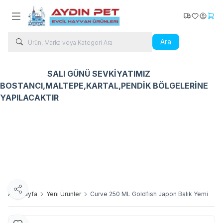
Kargo Takip
Favorilerim
Hesabı
Sepe
Ara
SALI GÜNÜ SEVKİYATIMIZ
BOSTANCI,MALTEPE,KARTAL,PENDİK BÖLGELERİNE
YAPILACAKTIR
Kedi Ürünleri
Köpek Ürünleri
Kuş Ürünleri
Balık Ür
Paylaş
Ana Sayfa
Yeni Ürünler
Curve 250 ML Goldfish Japon Balık Yemi