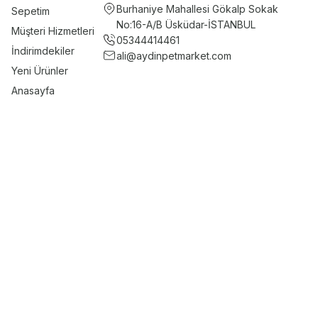
Burhaniye Mahallesi Gökalp Sokak
Sepetim
No:16-A/B Üsküdar-İSTANBUL
Müşteri Hizmetleri
05344414461
İndirimdekiler
ali@aydinpetmarket.com
Yeni Ürünler
Anasayfa