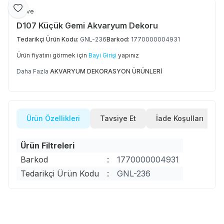
Favoriye Ekle
Curve
D107 Küçük Gemi Akvaryum Dekoru
Tedarikçi Ürün Kodu:
GNL-236
Barkod:
1770000004931
Ürün fiyatını görmek için
Bayi Girişi
yapınız
Daha Fazla
AKVARYUM DEKORASYON ÜRÜNLERİ
Ürün Özellikleri
Tavsiye Et
İade Koşulları
Ürün Filtreleri
Barkod
:
1770000004931
Tedarikçi Ürün Kodu
:
GNL-236