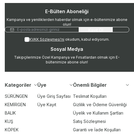
E-Bülten Aboneliği
Kampanya ve yeniliklerden haberdar olmak için e-bültenimize abone
olun!
Kayıt Ol
KVKK Sözleşmesi'ni
okudum, kabul ediyorum.
Sosyal Medya
Takipçilerimize Özel Kampanya ve Fırsatlardan olmak için E-
bültenimize abone olun!
Kategoriler
Üye
Önemli Bilgiler
SÜRÜNGEN
Üye Giriş Sayfası
Teslimat Koşulları
KEMİRGEN
Üye Kayıt
Gizlilik ve Ödeme Güvenliği
BALIK
Üyelik ve Kullanım Şartları
KUŞ
Satış Sözleşmesi
KÖPEK
Garanti ve İade Koşulları