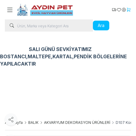
Kargo Takip
Favorilerim
Hesabı
Sepe
Ara
SALI GÜNÜ SEVKİYATIMIZ
BOSTANCI,MALTEPE,KARTAL,PENDİK BÖLGELERİNE
YAPILACAKTIR
Kedi Ürünleri
Köpek Ürünleri
Kuş Ürünleri
Balık Ür
Paylaş
Ana Sayfa
BALIK
AKVARYUM DEKORASYON ÜRÜNLERİ
D107 Küçü