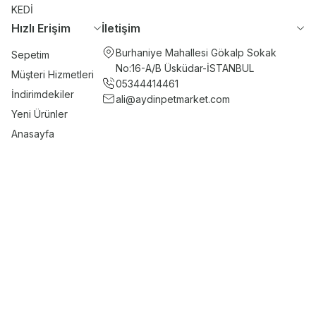
KEDİ
Hızlı Erişim
İletişim
Burhaniye Mahallesi Gökalp Sokak
Sepetim
No:16-A/B Üsküdar-İSTANBUL
Müşteri Hizmetleri
05344414461
İndirimdekiler
ali@aydinpetmarket.com
Yeni Ürünler
Anasayfa