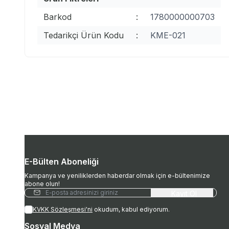
Barkod
:
1780000000703
Tedarikçi Ürün Kodu
:
KME-021
E-Bülten Aboneliği
Kampanya ve yeniliklerden haberdar olmak için e-bültenimize
abone olun!
Kayıt Ol
KVKK Sözleşmesi'ni
okudum, kabul ediyorum.
Sosyal Medya