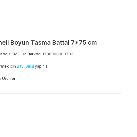
emeli Boyun Tasma Battal 7*75 cm
 Kodu:
KME-021
Barkod:
1780000000703
örmek için
Bayi Girişi
yapınız
i Ürünler