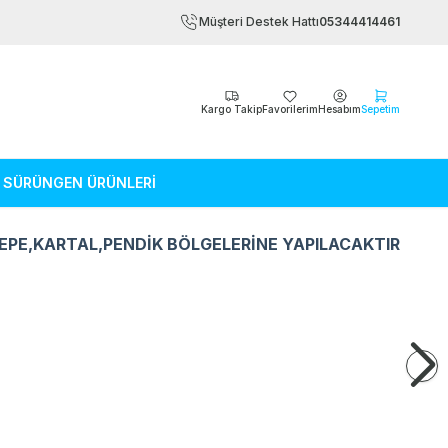
Müşteri Destek Hattı
05344414461
Kargo Takip
Favorilerim
Hesabım
Sepetim
SÜRÜNGEN ÜRÜNLERİ
EPE,KARTAL,PENDİK BÖLGELERİNE YAPILACAKTIR
Kemirgen Ürünleri
Sürüngen Ürün