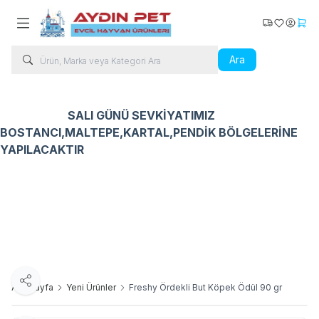
Kargo Takip
Favorilerim
Hesabı
Sepe
Ara
SALI GÜNÜ SEVKİYATIMIZ
BOSTANCI,MALTEPE,KARTAL,PENDİK BÖLGELERİNE
YAPILACAKTIR
Kedi Ürünleri
Köpek Ürünleri
Kuş Ürünleri
Balık Ür
Paylaş
Ana Sayfa
Yeni Ürünler
Freshy Ördekli But Köpek Ödül 90 gr