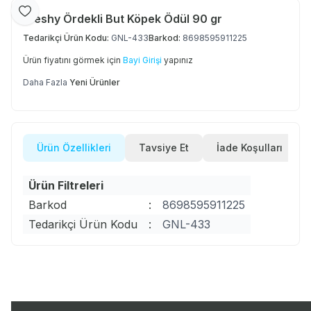
Favoriye Ekle
Freshy Ördekli But Köpek Ödül 90 gr
Tedarikçi Ürün Kodu:
GNL-433
Barkod:
8698595911225
Ürün fiyatını görmek için
Bayi Girişi
yapınız
Daha Fazla
Yeni Ürünler
Ürün Özellikleri
Tavsiye Et
İade Koşulları
Ürün Filtreleri
Barkod
:
8698595911225
Tedarikçi Ürün Kodu
:
GNL-433