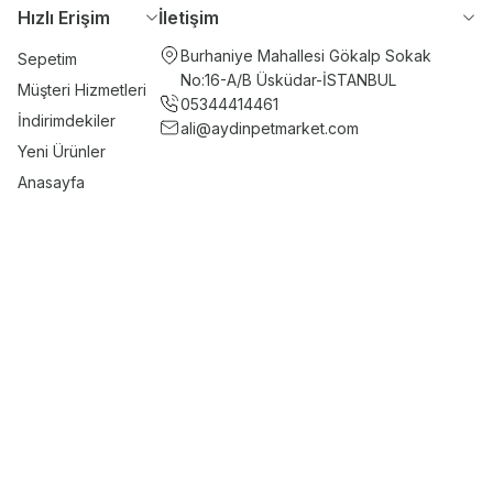
Hızlı Erişim
İletişim
Burhaniye Mahallesi Gökalp Sokak
Sepetim
No:16-A/B Üsküdar-İSTANBUL
Müşteri Hizmetleri
05344414461
İndirimdekiler
ali@aydinpetmarket.com
Yeni Ürünler
Anasayfa