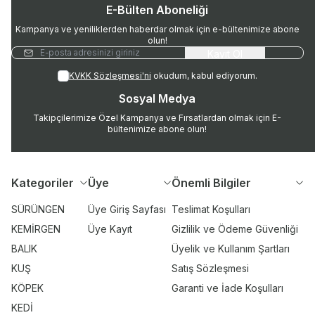
E-Bülten Aboneliği
Kampanya ve yeniliklerden haberdar olmak için e-bültenimize abone
olun!
Kayıt Ol
KVKK Sözleşmesi'ni
okudum, kabul ediyorum.
Sosyal Medya
Takipçilerimize Özel Kampanya ve Fırsatlardan olmak için E-
bültenimize abone olun!
Kategoriler
Üye
Önemli Bilgiler
SÜRÜNGEN
Üye Giriş Sayfası
Teslimat Koşulları
KEMİRGEN
Üye Kayıt
Gizlilik ve Ödeme Güvenliği
BALIK
Üyelik ve Kullanım Şartları
KUŞ
Satış Sözleşmesi
KÖPEK
Garanti ve İade Koşulları
KEDİ