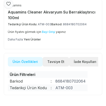
Favoriye Ekle
Aquamins
Aquamins Cleaner Akvaryum Su Berraklaştırıcı
100ml
Tedarikçi Ürün Kodu:
ATM-003
Barkod:
8684180702064
Ürün fiyatını görmek için
Bayi Girişi
yapınız
Daha Fazla
Yeni Ürünler
Ürün Özellikleri
Tavsiye Et
İade Koşulları
Ürün Filtreleri
Barkod
:
8684180702064
Tedarikçi Ürün Kodu
:
ATM-003