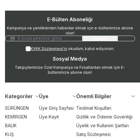
E-Bülten Aboneliği
Kampanya ve yeniliklerden haberdar olmak için e-bültenimize abone
olun!
Kayıt Ol
KVKK Sözleşmesi'ni
okudum, kabul ediyorum.
Sosyal Medya
Takipçilerimize Özel Kampanya ve Fırsatlardan olmak için E-
bültenimize abone olun!
Kategoriler
Üye
Önemli Bilgiler
SÜRÜNGEN
Üye Giriş Sayfası
Teslimat Koşulları
KEMİRGEN
Üye Kayıt
Gizlilik ve Ödeme Güvenliği
BALIK
Üyelik ve Kullanım Şartları
KUŞ
Satış Sözleşmesi