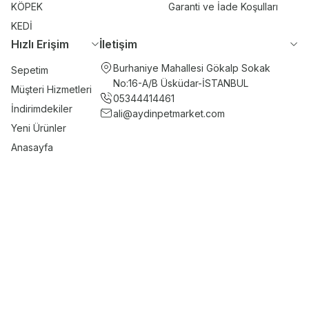
KÖPEK
Garanti ve İade Koşulları
KEDİ
Hızlı Erişim
İletişim
Burhaniye Mahallesi Gökalp Sokak
Sepetim
No:16-A/B Üsküdar-İSTANBUL
Müşteri Hizmetleri
05344414461
İndirimdekiler
ali@aydinpetmarket.com
Yeni Ürünler
Anasayfa