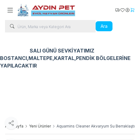
Kargo Takip
Favorilerim
Hesabı
Sepe
Ara
SALI GÜNÜ SEVKİYATIMIZ
BOSTANCI,MALTEPE,KARTAL,PENDİK BÖLGELERİNE
YAPILACAKTIR
Kedi Ürünleri
Köpek Ürünleri
Kuş Ürünleri
Balık Ür
Paylaş
Ana Sayfa
Yeni Ürünler
Aquamins Cleaner Akvaryum Su Berraklaştırıc