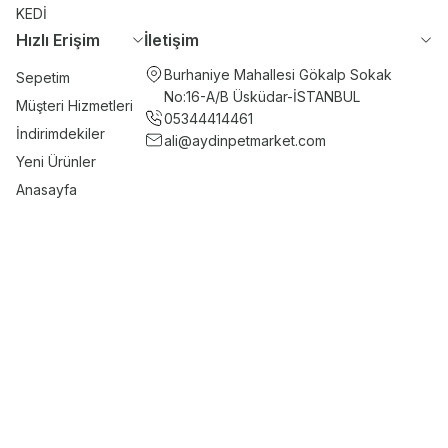
KEDİ
Hızlı Erişim
İletişim
Burhaniye Mahallesi Gökalp Sokak
Sepetim
No:16-A/B Üsküdar-İSTANBUL
Müşteri Hizmetleri
05344414461
İndirimdekiler
ali@aydinpetmarket.com
Yeni Ürünler
Anasayfa