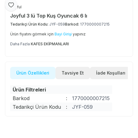
Favoriye Ekle
Joyful
Joyful 3 lü Top Kuş Oyuncak 6 lı
Tedarikçi Ürün Kodu:
JYF-059
Barkod:
1770000007215
Ürün fiyatını görmek için
Bayi Girişi
yapınız
Daha Fazla
KAFES EKİPMANLARI
Ürün Özellikleri
Tavsiye Et
İade Koşulları
Ürün Filtreleri
Barkod
:
1770000007215
Tedarikçi Ürün Kodu
:
JYF-059