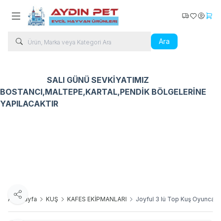
Kargo Takip
Favorilerim
Hesabı
Sepe
Ara
SALI GÜNÜ SEVKİYATIMIZ
BOSTANCI,MALTEPE,KARTAL,PENDİK BÖLGELERİNE
YAPILACAKTIR
Kedi Ürünleri
Köpek Ürünleri
Kuş Ürünleri
Balık Ür
Paylaş
Ana Sayfa
KUŞ
KAFES EKİPMANLARI
Joyful 3 lü Top Kuş Oyuncak 6