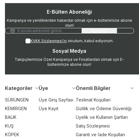
E-Bülten Aboneliği
Kampanya ve yeniliklerden haberdar olmak için e-bültenimize abone
olun!
Kayıt Ol
KVKK Sözleşmesi'ni
okudum, kabul ediyorum.
Sosyal Medya
Takipçilerimize Özel Kampanya ve Fırsatlardan olmak için E-
bültenimize abone olun!
Kategoriler
Üye
Önemli Bilgiler
SÜRÜNGEN
Üye Giriş Sayfası
Teslimat Koşulları
KEMİRGEN
Üye Kayıt
Gizlilik ve Ödeme Güvenliği
BALIK
Üyelik ve Kullanım Şartları
KUŞ
Satış Sözleşmesi
KÖPEK
Garanti ve İade Koşulları