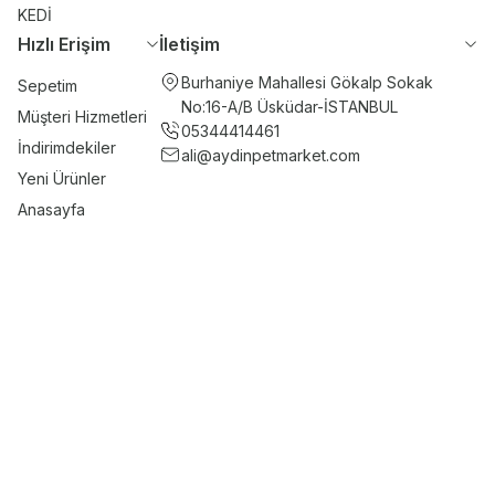
KEDİ
Hızlı Erişim
İletişim
Burhaniye Mahallesi Gökalp Sokak
Sepetim
No:16-A/B Üsküdar-İSTANBUL
Müşteri Hizmetleri
05344414461
İndirimdekiler
ali@aydinpetmarket.com
Yeni Ürünler
Anasayfa