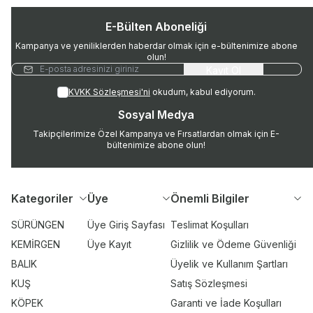
E-Bülten Aboneliği
Kampanya ve yeniliklerden haberdar olmak için e-bültenimize abone
olun!
Kayıt Ol
KVKK Sözleşmesi'ni
okudum, kabul ediyorum.
Sosyal Medya
Takipçilerimize Özel Kampanya ve Fırsatlardan olmak için E-
bültenimize abone olun!
Kategoriler
Üye
Önemli Bilgiler
SÜRÜNGEN
Üye Giriş Sayfası
Teslimat Koşulları
KEMİRGEN
Üye Kayıt
Gizlilik ve Ödeme Güvenliği
BALIK
Üyelik ve Kullanım Şartları
KUŞ
Satış Sözleşmesi
KÖPEK
Garanti ve İade Koşulları