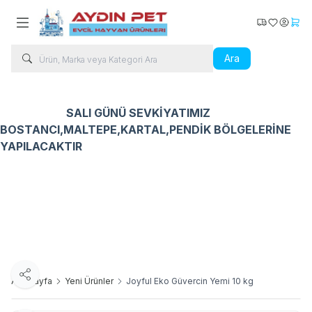
Kargo Takip
Favorilerim
Hesabı
Sepe
Ara
SALI GÜNÜ SEVKİYATIMIZ
BOSTANCI,MALTEPE,KARTAL,PENDİK BÖLGELERİNE
YAPILACAKTIR
Kedi Ürünleri
Köpek Ürünleri
Kuş Ürünleri
Balık Ür
Paylaş
Ana Sayfa
Yeni Ürünler
Joyful Eko Güvercin Yemi 10 kg