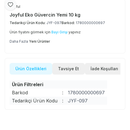
Favoriye Ekle
Joyful
Joyful Eko Güvercin Yemi 10 kg
Tedarikçi Ürün Kodu:
JYF-097
Barkod:
1780000000697
Ürün fiyatını görmek için
Bayi Girişi
yapınız
Daha Fazla
Yeni Ürünler
Ürün Özellikleri
Tavsiye Et
İade Koşulları
Ürün Filtreleri
Barkod
:
1780000000697
Tedarikçi Ürün Kodu
:
JYF-097