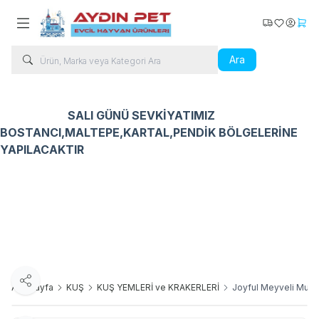
Kargo Takip
Favorilerim
Hesabı
Sepe
Ara
SALI GÜNÜ SEVKİYATIMIZ
BOSTANCI,MALTEPE,KARTAL,PENDİK BÖLGELERİNE
YAPILACAKTIR
Kedi Ürünleri
Köpek Ürünleri
Kuş Ürünleri
Balık Ür
Paylaş
Ana Sayfa
KUŞ
KUŞ YEMLERİ ve KRAKERLERİ
Joyful Meyveli Muhab