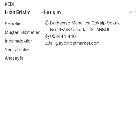
KEDİ
Hızlı Erişim
İletişim
Burhaniye Mahallesi Gökalp Sokak
Sepetim
No:16-A/B Üsküdar-İSTANBUL
Müşteri Hizmetleri
05344414461
İndirimdekiler
ali@aydinpetmarket.com
Yeni Ürünler
Anasayfa