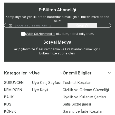
E-Bülten Aboneliği
Kampanya ve yeniliklerden haberdar olmak için e-bültenimize abone
olun!
Kayıt Ol
KVKK Sözleşmesi'ni
okudum, kabul ediyorum.
Sosyal Medya
Takipçilerimize Özel Kampanya ve Fırsatlardan olmak için E-
bültenimize abone olun!
Kategoriler
Üye
Önemli Bilgiler
SÜRÜNGEN
Üye Giriş Sayfası
Teslimat Koşulları
KEMİRGEN
Üye Kayıt
Gizlilik ve Ödeme Güvenliği
BALIK
Üyelik ve Kullanım Şartları
KUŞ
Satış Sözleşmesi
KÖPEK
Garanti ve İade Koşulları