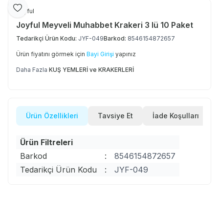
Favoriye Ekle
Joyful
Joyful Meyveli Muhabbet Krakeri 3 lü 10 Paket
Tedarikçi Ürün Kodu:
JYF-049
Barkod:
8546154872657
Ürün fiyatını görmek için
Bayi Girişi
yapınız
Daha Fazla
KUŞ YEMLERİ ve KRAKERLERİ
Ürün Özellikleri
Tavsiye Et
İade Koşulları
Ürün Filtreleri
Barkod
:
8546154872657
Tedarikçi Ürün Kodu
:
JYF-049