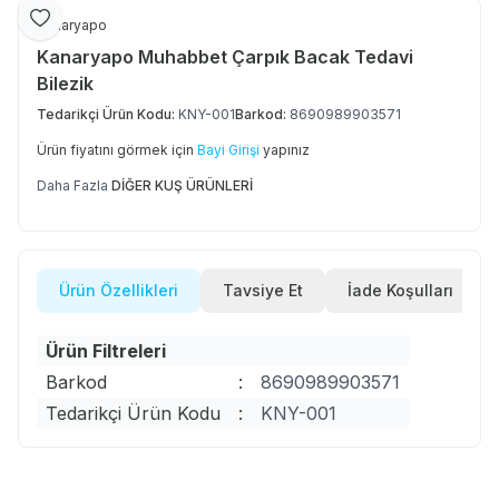
Favoriye Ekle
Kanaryapo
Kanaryapo Muhabbet Çarpık Bacak Tedavi
Bilezik
Tedarikçi Ürün Kodu:
KNY-001
Barkod:
8690989903571
Ürün fiyatını görmek için
Bayi Girişi
yapınız
Daha Fazla
DİĞER KUŞ ÜRÜNLERİ
Ürün Özellikleri
Tavsiye Et
İade Koşulları
Ürün Filtreleri
Barkod
:
8690989903571
Tedarikçi Ürün Kodu
:
KNY-001