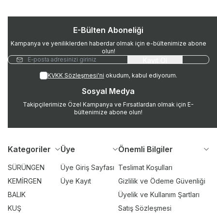
E-Bülten Aboneliği
Kampanya ve yeniliklerden haberdar olmak için e-bültenimize abone
olun!
Kayıt Ol
KVKK Sözleşmesi'ni
okudum, kabul ediyorum.
Sosyal Medya
Takipçilerimize Özel Kampanya ve Fırsatlardan olmak için E-
bültenimize abone olun!
Kategoriler
Üye
Önemli Bilgiler
SÜRÜNGEN
Üye Giriş Sayfası
Teslimat Koşulları
KEMİRGEN
Üye Kayıt
Gizlilik ve Ödeme Güvenliği
BALIK
Üyelik ve Kullanım Şartları
KUŞ
Satış Sözleşmesi