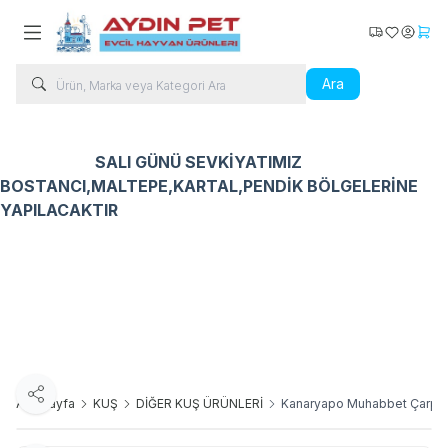
Kargo Takip
Favorilerim
Hesabı
Sepe
Ara
SALI GÜNÜ SEVKİYATIMIZ
BOSTANCI,MALTEPE,KARTAL,PENDİK BÖLGELERİNE
YAPILACAKTIR
Kedi Ürünleri
Köpek Ürünleri
Kuş Ürünleri
Balık Ür
Paylaş
Ana Sayfa
KUŞ
DİĞER KUŞ ÜRÜNLERİ
Kanaryapo Muhabbet Çarpık 