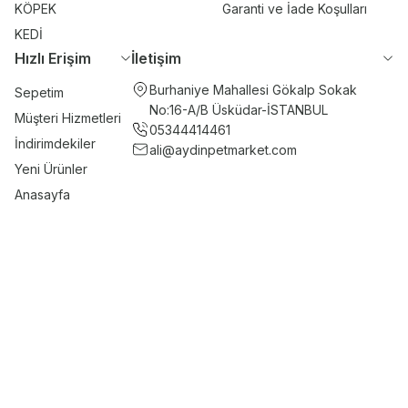
KÖPEK
Garanti ve İade Koşulları
KEDİ
Hızlı Erişim
İletişim
Burhaniye Mahallesi Gökalp Sokak
Sepetim
No:16-A/B Üsküdar-İSTANBUL
Müşteri Hizmetleri
05344414461
İndirimdekiler
ali@aydinpetmarket.com
Yeni Ürünler
Anasayfa