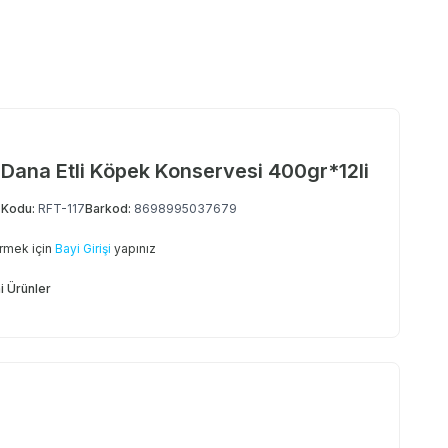
 Dana Etli Köpek Konservesi 400gr*12li
 Kodu:
RFT-117
Barkod:
8698995037679
örmek için
Bayi Girişi
yapınız
i Ürünler