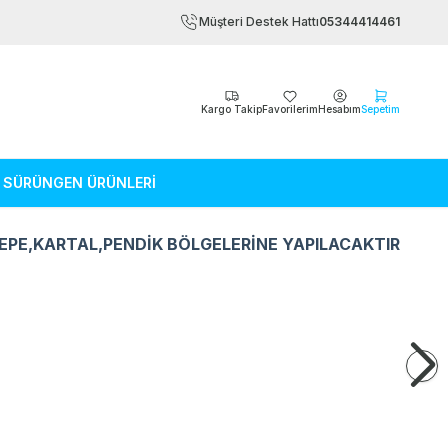
Müşteri Destek Hattı
05344414461
Kargo Takip
Favorilerim
Hesabım
Sepetim
SÜRÜNGEN ÜRÜNLERİ
EPE,KARTAL,PENDİK BÖLGELERİNE YAPILACAKTIR
Kemirgen Ürünleri
Sürüngen Ürün