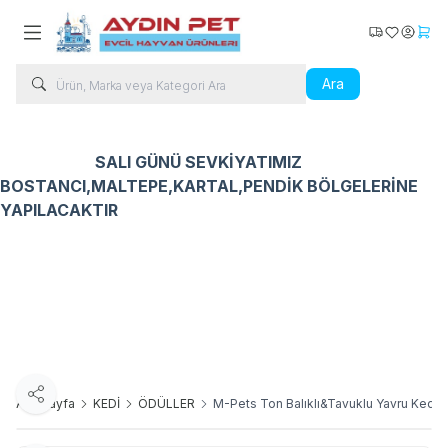
Kargo Takip
Favorilerim
Hesabı
Sepe
Ara
SALI GÜNÜ SEVKİYATIMIZ
BOSTANCI,MALTEPE,KARTAL,PENDİK BÖLGELERİNE
YAPILACAKTIR
Kedi Ürünleri
Köpek Ürünleri
Kuş Ürünleri
Balık Ür
Paylaş
Ana Sayfa
KEDİ
ÖDÜLLER
M-Pets Ton Balıklı&Tavuklu Yavru Kedi 