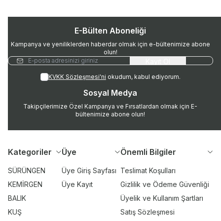
E-Bülten Aboneliği
Kampanya ve yeniliklerden haberdar olmak için e-bültenimize abone
olun!
Kayıt Ol
KVKK Sözleşmesi'ni
okudum, kabul ediyorum.
Sosyal Medya
Takipçilerimize Özel Kampanya ve Fırsatlardan olmak için E-
bültenimize abone olun!
Kategoriler
Üye
Önemli Bilgiler
SÜRÜNGEN
Üye Giriş Sayfası
Teslimat Koşulları
KEMİRGEN
Üye Kayıt
Gizlilik ve Ödeme Güvenliği
BALIK
Üyelik ve Kullanım Şartları
KUŞ
Satış Sözleşmesi