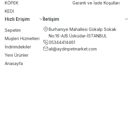
KÖPEK
Garanti ve İade Koşulları
KEDİ
Hızlı Erişim
İletişim
Burhaniye Mahallesi Gökalp Sokak
Sepetim
No:16-A/B Üsküdar-İSTANBUL
Müşteri Hizmetleri
05344414461
İndirimdekiler
ali@aydinpetmarket.com
Yeni Ürünler
Anasayfa