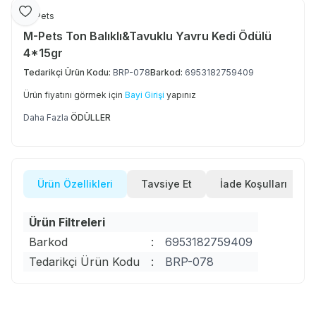
Favoriye Ekle
M-Pets
M-Pets Ton Balıklı&Tavuklu Yavru Kedi Ödülü
4*15gr
Tedarikçi Ürün Kodu:
BRP-078
Barkod:
6953182759409
Ürün fiyatını görmek için
Bayi Girişi
yapınız
Daha Fazla
ÖDÜLLER
Ürün Özellikleri
Tavsiye Et
İade Koşulları
Ürün Filtreleri
Barkod
:
6953182759409
Tedarikçi Ürün Kodu
:
BRP-078