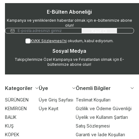
E-Bülten Aboneliği
Kampanya ve yeniliklerden haberdar olmak için e-bültenimize abone
olun!
Kayıt Ol
KVKK Sözleşmesi'ni
okudum, kabul ediyorum.
Sosyal Medya
Takipçilerimize Özel Kampanya ve Fırsatlardan olmak için E-
bültenimize abone olun!
Kategoriler
Üye
Önemli Bilgiler
SÜRÜNGEN
Üye Giriş Sayfası
Teslimat Koşulları
KEMİRGEN
Üye Kayıt
Gizlilik ve Ödeme Güvenliği
BALIK
Üyelik ve Kullanım Şartları
KUŞ
Satış Sözleşmesi
KÖPEK
Garanti ve İade Koşulları