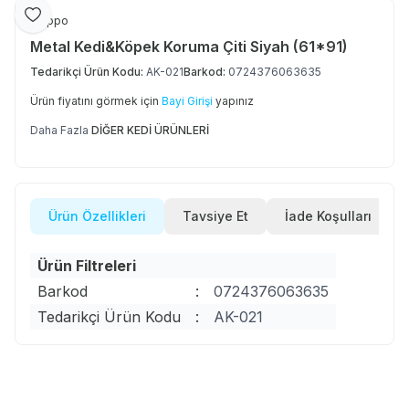
Favoriye Ekle
Shippo
Metal Kedi&Köpek Koruma Çiti Siyah (61*91)
Tedarikçi Ürün Kodu:
AK-021
Barkod:
0724376063635
Ürün fiyatını görmek için
Bayi Girişi
yapınız
Daha Fazla
DİĞER KEDİ ÜRÜNLERİ
Ürün Özellikleri
Tavsiye Et
İade Koşulları
Ürün Filtreleri
Barkod
:
0724376063635
Tedarikçi Ürün Kodu
:
AK-021