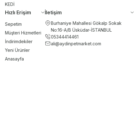
KEDİ
Hızlı Erişim
İletişim
Burhaniye Mahallesi Gökalp Sokak
Sepetim
No:16-A/B Üsküdar-İSTANBUL
Müşteri Hizmetleri
05344414461
İndirimdekiler
ali@aydinpetmarket.com
Yeni Ürünler
Anasayfa