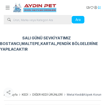
Kargo Takip
Favorilerim
Hesabı
Sepe
Ara
SALI GÜNÜ SEVKİYATIMIZ
BOSTANCI,MALTEPE,KARTAL,PENDİK BÖLGELERİNE
YAPILACAKTIR
Kedi Ürünleri
Köpek Ürünleri
Kuş Ürünleri
Balık Ür
Paylaş
Ana Sayfa
KEDİ
DİĞER KEDİ ÜRÜNLERİ
Metal Kedi&Köpek Koruma Çi