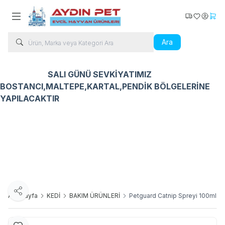
Kargo Takip
Favorilerim
Hesabı
Sepe
Ara
SALI GÜNÜ SEVKİYATIMIZ
BOSTANCI,MALTEPE,KARTAL,PENDİK BÖLGELERİNE
YAPILACAKTIR
Kedi Ürünleri
Köpek Ürünleri
Kuş Ürünleri
Balık Ür
Paylaş
Ana Sayfa
KEDİ
BAKIM ÜRÜNLERİ
Petguard Catnip Spreyi 100ml