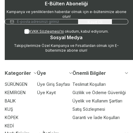
E-Bülten Aboneliği
Kampanya ve yeniliklerden haberdar olmak için e-bültenimize abone
olun!
Kayıt Ol
KVKK Sözleşmesi'ni
okudum, kabul ediyorum.
Sosyal Medya
Takipçilerimize Özel Kampanya ve Fırsatlardan olmak için E-
bültenimize abone olun!
Kategoriler
Üye
Önemli Bilgiler
SÜRÜNGEN
Üye Giriş Sayfası
Teslimat Koşulları
KEMİRGEN
Üye Kayıt
Gizlilik ve Ödeme Güvenliği
BALIK
Üyelik ve Kullanım Şartları
KUŞ
Satış Sözleşmesi
KÖPEK
Garanti ve İade Koşulları
KEDİ