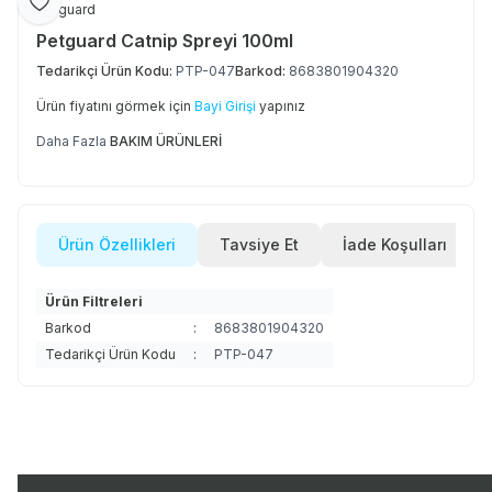
Favoriye Ekle
Petguard
Petguard Catnip Spreyi 100ml
Tedarikçi Ürün Kodu:
PTP-047
Barkod:
8683801904320
Ürün fiyatını görmek için
Bayi Girişi
yapınız
Daha Fazla
BAKIM ÜRÜNLERİ
Ürün Özellikleri
Tavsiye Et
İade Koşulları
Ürün Filtreleri
Barkod
:
8683801904320
Tedarikçi Ürün Kodu
:
PTP-047