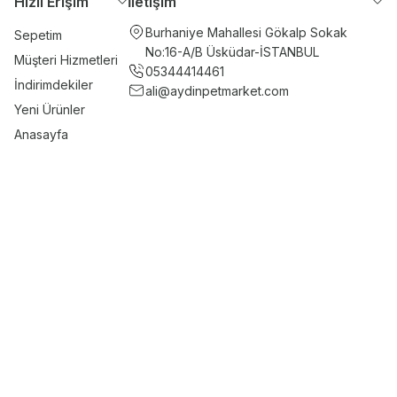
Hızlı Erişim
İletişim
Burhaniye Mahallesi Gökalp Sokak
Sepetim
No:16-A/B Üsküdar-İSTANBUL
Müşteri Hizmetleri
05344414461
İndirimdekiler
ali@aydinpetmarket.com
Yeni Ürünler
Anasayfa