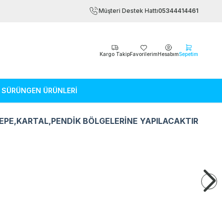
Müşteri Destek Hattı
05344414461
Kargo Takip
Favorilerim
Hesabım
Sepetim
SÜRÜNGEN ÜRÜNLERİ
EPE,KARTAL,PENDİK BÖLGELERİNE YAPILACAKTIR
Kemirgen Ürünleri
Sürüngen Ürün