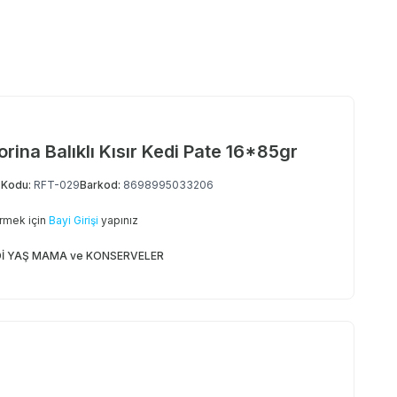
rina Balıklı Kısır Kedi Pate 16*85gr
 Kodu:
RFT-029
Barkod:
8698995033206
örmek için
Bayi Girişi
yapınız
Dİ YAŞ MAMA ve KONSERVELER