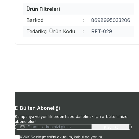
Ürün Filtreleri
Barkod
:
8698995033206
Tedarikçi Ürün Kodu
:
RFT-029
E-Bülten Aboneliği
Kampanya ve yeniliklerden haberdar olmak için e-bültenimize
abone olun!
Kayıt Ol
KVKK Sözleşmesi'ni
okudum, kabul ediyorum.