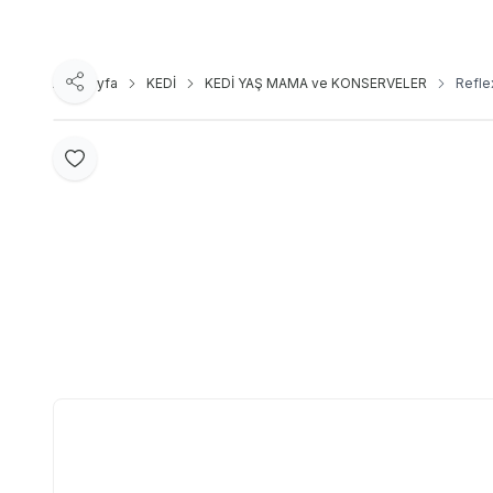
Ana Sayfa
KEDİ
KEDİ YAŞ MAMA ve KONSERVELER
Refle
Paylaş
Favoriye Ekle