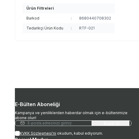
Ürün Filtreleri
Barkod
:
8680440708302
Tedarikçi Ürün Kodu
:
RTF-021
E-Bülten Aboneliği
Kampanya ve yeniliklerden haberdar olmak için e-bültenimize
abone olun!
Kayıt Ol
KVKK Sözleşmesi'ni
okudum, kabul ediyorum.