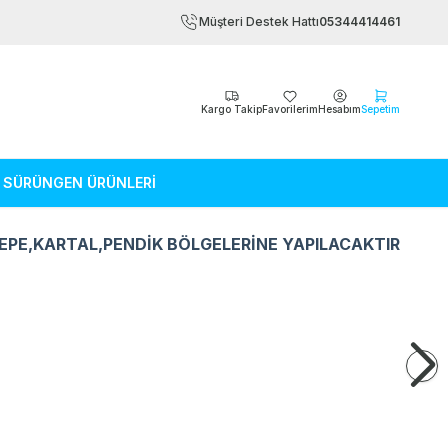
Müşteri Destek Hattı
05344414461
Kargo Takip
Favorilerim
Hesabım
Sepetim
SÜRÜNGEN ÜRÜNLERİ
EPE,KARTAL,PENDİK BÖLGELERİNE YAPILACAKTIR
Kemirgen Ürünleri
Sürüngen Ürün