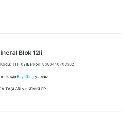
ineral Blok 12li
 Kodu:
RTF-021
Barkod:
8680440708302
örmek için
Bayi Girişi
yapınız
A TAŞLARI ve KEMİKLER