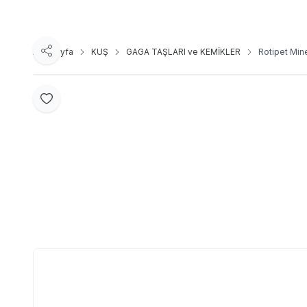
Ana Sayfa
KUŞ
GAGA TAŞLARI ve KEMİKLER
Rotipet Mine
Paylaş
Favoriye Ekle