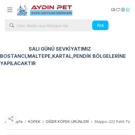
Kargo Takip
Favorilerim
Hesabı
Sepe
Ara
SALI GÜNÜ SEVKİYATIMIZ
BOSTANCI,MALTEPE,KARTAL,PENDİK BÖLGELERİNE
YAPILACAKTIR
Kedi Ürünleri
Köpek Ürünleri
Kuş Ürünleri
Balık Ür
Paylaş
Ana Sayfa
KÖPEK
DİĞER KÖPEK ÜRÜNLERİ
Shippo-222 Patili Tüy