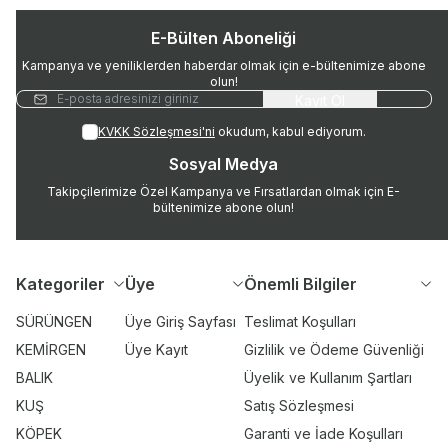
E-Bülten Aboneliği
Kampanya ve yeniliklerden haberdar olmak için e-bültenimize abone
olun!
Kayıt Ol
KVKK Sözleşmesi'ni
okudum, kabul ediyorum.
Sosyal Medya
Takipçilerimize Özel Kampanya ve Fırsatlardan olmak için E-
bültenimize abone olun!
Kategoriler
Üye
Önemli Bilgiler
SÜRÜNGEN
Üye Giriş Sayfası
Teslimat Koşulları
KEMİRGEN
Üye Kayıt
Gizlilik ve Ödeme Güvenliği
BALIK
Üyelik ve Kullanım Şartları
KUŞ
Satış Sözleşmesi
KÖPEK
Garanti ve İade Koşulları