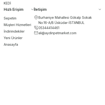
KEDİ
Hızlı Erişim
İletişim
Burhaniye Mahallesi Gökalp Sokak
Sepetim
No:16-A/B Üsküdar-İSTANBUL
Müşteri Hizmetleri
05344414461
İndirimdekiler
ali@aydinpetmarket.com
Yeni Ürünler
Anasayfa