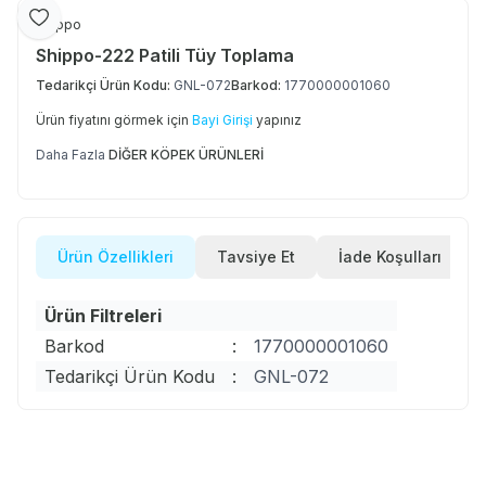
Favoriye Ekle
Shippo
Shippo-222 Patili Tüy Toplama
Tedarikçi Ürün Kodu:
GNL-072
Barkod:
1770000001060
Ürün fiyatını görmek için
Bayi Girişi
yapınız
Daha Fazla
DİĞER KÖPEK ÜRÜNLERİ
Ürün Özellikleri
Tavsiye Et
İade Koşulları
Ürün Filtreleri
Barkod
:
1770000001060
Tedarikçi Ürün Kodu
:
GNL-072