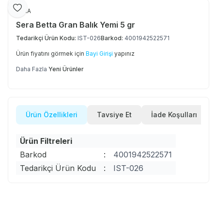
Favoriye Ekle
SERA
Sera Betta Gran Balık Yemi 5 gr
Tedarikçi Ürün Kodu:
IST-026
Barkod:
4001942522571
Ürün fiyatını görmek için
Bayi Girişi
yapınız
Daha Fazla
Yeni Ürünler
Ürün Özellikleri
Tavsiye Et
İade Koşulları
Ürün Filtreleri
Barkod
:
4001942522571
Tedarikçi Ürün Kodu
:
IST-026