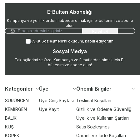
E-Bülten Aboneliği
Kampanya ve yeniliklerden haberdar olmak için e-bültenimize abone
olun!
Kayıt Ol
KVKK Sözleşmesi'ni
okudum, kabul ediyorum.
Sosyal Medya
Takipçilerimize Özel Kampanya ve Fırsatlardan olmak için E-
bültenimize abone olun!
Kategoriler
Üye
Önemli Bilgiler
SÜRÜNGEN
Üye Giriş Sayfası
Teslimat Koşulları
KEMİRGEN
Üye Kayıt
Gizlilik ve Ödeme Güvenliği
BALIK
Üyelik ve Kullanım Şartları
KUŞ
Satış Sözleşmesi
KÖPEK
Garanti ve İade Koşulları