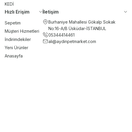
KEDİ
Hızlı Erişim
İletişim
Burhaniye Mahallesi Gökalp Sokak
Sepetim
No:16-A/B Üsküdar-İSTANBUL
Müşteri Hizmetleri
05344414461
İndirimdekiler
ali@aydinpetmarket.com
Yeni Ürünler
Anasayfa