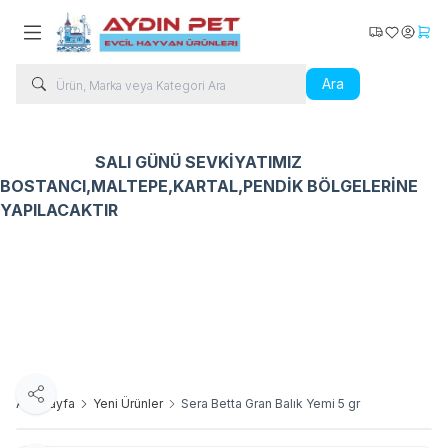
Kargo Takip
Favorilerim
Hesabı
Sepe
Ara
SALI GÜNÜ SEVKİYATIMIZ
BOSTANCI,MALTEPE,KARTAL,PENDİK BÖLGELERİNE
YAPILACAKTIR
Kedi Ürünleri
Köpek Ürünleri
Kuş Ürünleri
Balık Ür
Paylaş
Ana Sayfa
Yeni Ürünler
Sera Betta Gran Balık Yemi 5 gr