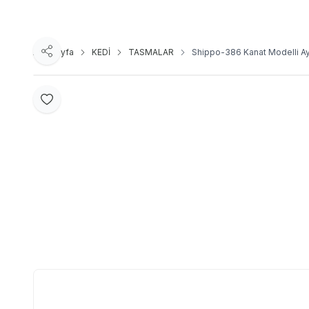
Ana Sayfa
KEDİ
TASMALAR
Shippo-386 Kanat Modelli Ay
Paylaş
Favoriye Ekle