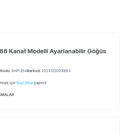
86 Kanat Modelli Ayarlanabilir Göğüs
 Kodu:
SHP-254
Barkod:
2023122003863
örmek için
Bayi Girişi
yapınız
SMALAR