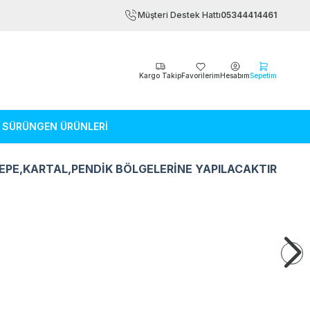
Müşteri Destek Hattı
05344414461
Kargo Takip
Favorilerim
Hesabım
Sepetim
SÜRÜNGEN ÜRÜNLERİ
EPE,KARTAL,PENDİK BÖLGELERİNE YAPILACAKTIR
Kemirgen Ürünleri
Sürüngen Ürün