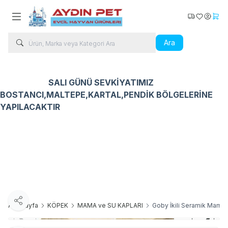
Kargo Takip
Favorilerim
Hesabı
Sepe
Ara
SALI GÜNÜ SEVKİYATIMIZ
BOSTANCI,MALTEPE,KARTAL,PENDİK BÖLGELERİNE
YAPILACAKTIR
Kedi Ürünleri
Köpek Ürünleri
Kuş Ürünleri
Balık Ür
Paylaş
Ana Sayfa
KÖPEK
MAMA ve SU KAPLARI
Goby İkili Seramik Mama 