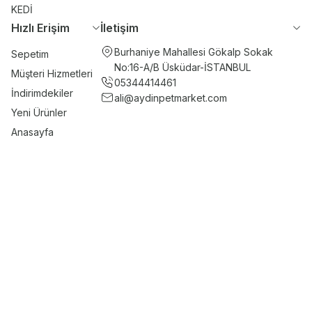
KEDİ
Hızlı Erişim
İletişim
Burhaniye Mahallesi Gökalp Sokak
Sepetim
No:16-A/B Üsküdar-İSTANBUL
Müşteri Hizmetleri
05344414461
İndirimdekiler
ali@aydinpetmarket.com
Yeni Ürünler
Anasayfa