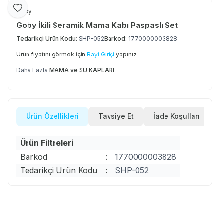
Favoriye Ekle
Goby
Goby İkili Seramik Mama Kabı Paspaslı Set
Tedarikçi Ürün Kodu:
SHP-052
Barkod:
1770000003828
Ürün fiyatını görmek için
Bayi Girişi
yapınız
Daha Fazla
MAMA ve SU KAPLARI
Ürün Özellikleri
Tavsiye Et
İade Koşulları
Ürün Filtreleri
Barkod
:
1770000003828
Tedarikçi Ürün Kodu
:
SHP-052