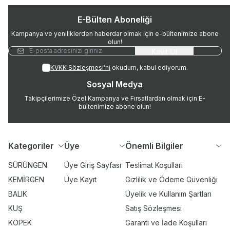
E-Bülten Aboneliği
Kampanya ve yeniliklerden haberdar olmak için e-bültenimize abone
olun!
Kayıt Ol
KVKK Sözleşmesi'ni
okudum, kabul ediyorum.
Sosyal Medya
Takipçilerimize Özel Kampanya ve Fırsatlardan olmak için E-
bültenimize abone olun!
Kategoriler
Üye
Önemli Bilgiler
SÜRÜNGEN
Üye Giriş Sayfası
Teslimat Koşulları
KEMİRGEN
Üye Kayıt
Gizlilik ve Ödeme Güvenliği
BALIK
Üyelik ve Kullanım Şartları
KUŞ
Satış Sözleşmesi
KÖPEK
Garanti ve İade Koşulları