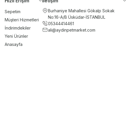
Hızlı Erişim
İletişim
Burhaniye Mahallesi Gökalp Sokak
Sepetim
No:16-A/B Üsküdar-İSTANBUL
Müşteri Hizmetleri
05344414461
İndirimdekiler
ali@aydinpetmarket.com
Yeni Ürünler
Anasayfa