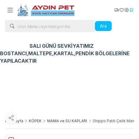
Kargo Takip
Favorilerim
Hesabı
Sepe
Ara
SALI GÜNÜ SEVKİYATIMIZ
BOSTANCI,MALTEPE,KARTAL,PENDİK BÖLGELERİNE
YAPILACAKTIR
Kedi Ürünleri
Köpek Ürünleri
Kuş Ürünleri
Balık Ür
Paylaş
Ana Sayfa
KÖPEK
MAMA ve SU KAPLARI
Shippo Patili Çelik Mama