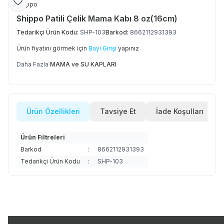
Favoriye Ekle
Shippo
Shippo Patili Çelik Mama Kabı 8 oz(16cm)
Tedarikçi Ürün Kodu:
SHP-103
Barkod:
8662112931393
Ürün fiyatını görmek için
Bayi Girişi
yapınız
Daha Fazla
MAMA ve SU KAPLARI
Ürün Özellikleri
Tavsiye Et
İade Koşulları
Ürün Filtreleri
Barkod
:
8662112931393
Tedarikçi Ürün Kodu
:
SHP-103