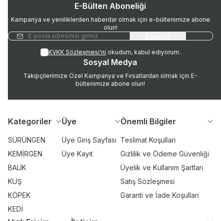
E-Bülten Aboneliği
Kampanya ve yeniliklerden haberdar olmak için e-bültenimize abone
olun!
Kayıt Ol
KVKK Sözleşmesi'ni
okudum, kabul ediyorum.
Sosyal Medya
Takipçilerimize Özel Kampanya ve Fırsatlardan olmak için E-
bültenimize abone olun!
Kategoriler
Üye
Önemli Bilgiler
SÜRÜNGEN
Üye Giriş Sayfası
Teslimat Koşulları
KEMİRGEN
Üye Kayıt
Gizlilik ve Ödeme Güvenliği
BALIK
Üyelik ve Kullanım Şartları
KUŞ
Satış Sözleşmesi
KÖPEK
Garanti ve İade Koşulları
KEDİ