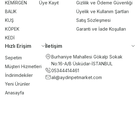
KEMİRGEN
Üye Kayıt
Gizlilik ve Ödeme Güvenliği
BALIK
Üyelik ve Kullanım Şartları
KUŞ
Satış Sözleşmesi
KÖPEK
Garanti ve İade Koşulları
KEDİ
Hızlı Erişim
İletişim
Burhaniye Mahallesi Gökalp Sokak
Sepetim
No:16-A/B Üsküdar-İSTANBUL
Müşteri Hizmetleri
05344414461
İndirimdekiler
ali@aydinpetmarket.com
Yeni Ürünler
Anasayfa