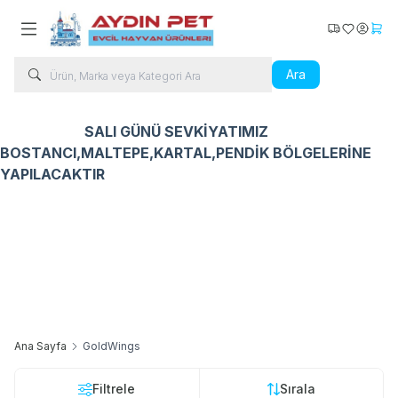
Kargo Takip
Favorilerim
Hesabı
Sepe
Ara
SALI GÜNÜ SEVKİYATIMIZ
BOSTANCI,MALTEPE,KARTAL,PENDİK BÖLGELERİNE
YAPILACAKTIR
Kedi Ürünleri
Köpek Ürünleri
Kuş Ürünleri
Balık Ür
Ana Sayfa
GoldWings
Filtrele
Sırala