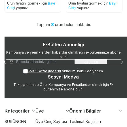
Ürün fiyatını görmek için
Bayi
Ürün fiyatını görmek için
Bayi
Girişi
yapınız
Girişi
yapınız
Toplam
8
ürün bulunmaktadır.
E-Bülten Aboneliği
Kampanya ve yeniliklerden haberdar olmak için e-bültenimize abone
olun!
Kayıt Ol
KVKK Sözleşmesi'ni
okudum, kabul ediyorum.
Sosyal Medya
Takipçilerimize Özel Kampanya ve Fırsatlardan olmak için E-
bültenimize abone olun!
Kategoriler
Üye
Önemli Bilgiler
SÜRÜNGEN
Üye Giriş Sayfası
Teslimat Koşulları